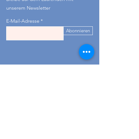
unserem Newsletter
E-Mail-Adresse
Abonnieren
Kontakt
+43 677 621 78782
-
für
Tischreservierungen
Wir sind Dienstag bis Donnerstag 09-18
Uhr erreichbar :)
hallo@omasteekanne-graz.at