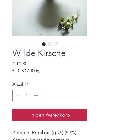
Wilde Kirsche
Preis
€ 10,30
€ 10,30
/
100g
€ 10,30
pro
Anzahl
*
100
Gramm
In den Warenkorb
Zutaten: Rooibos (g.U.) (92%),
Aroma, Sauerkirschstücke