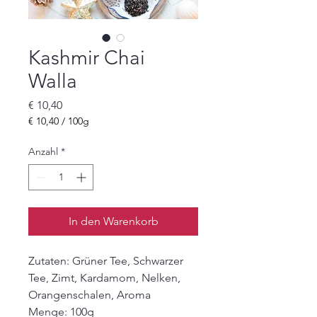
Kashmir Chai
Walla
Preis
€ 10,40
€ 10,40
/
100g
€ 10,40
pro
Anzahl
*
100
Gramm
In den Warenkorb
Zutaten: Grüner Tee, Schwarzer
Tee, Zimt, Kardamom, Nelken,
Orangenschalen, Aroma
Menge: 100g