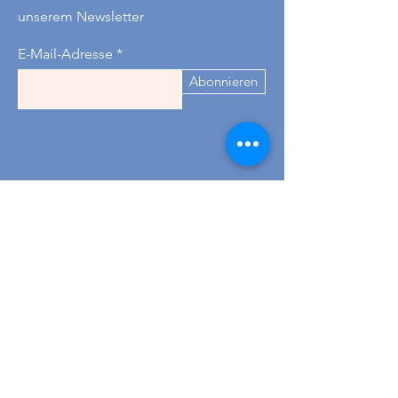
Punsch geeignet
Ja
unserem Newsletter
Allergene
Keine
E-Mail-Adresse
Abonnieren
Kontakt
+43 677 621 78782
-
für
Tischreservierungen
Wir sind Dienstag bis Donnerstag 09-18
Uhr erreichbar :)
hallo@omasteekanne-graz.at