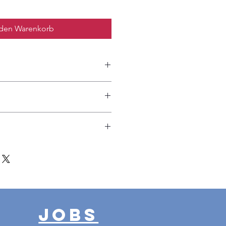
 den Warenkorb
Ja
Nein
Mischung
 = 5,95 Euro
Einfach
 7,50 Euro
em Bestellwert von 50 Euro!
Ja
Ja
Jobs
Nein