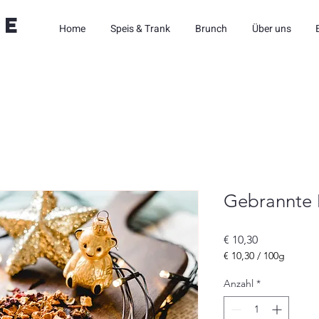
ne
Home
Speis & Trank
Brunch
Über uns
Gebrannte
Preis
€ 10,30
€ 10,30
/
100g
€ 10,30
pro
Anzahl
*
100
Gramm