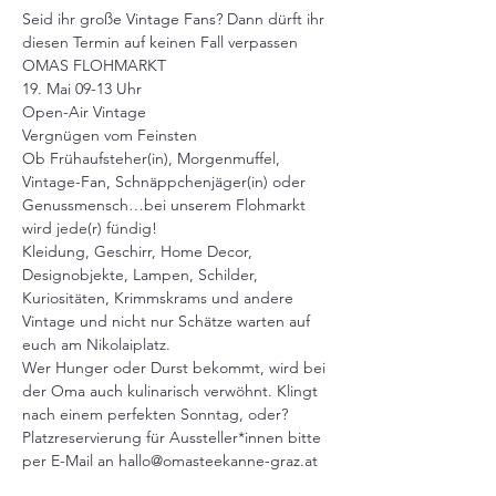
Seid ihr große Vintage Fans? Dann dürft ihr 
diesen Termin auf keinen Fall verpassen 
OMAS FLOHMARKT

19. Mai 09-13 Uhr

Open-Air Vintage

Vergnügen vom Feinsten 
Ob Frühaufsteher(in), Morgenmuffel, 
Vintage-Fan, Schnäppchenjäger(in) oder 
Genussmensch…bei unserem Flohmarkt 
wird jede(r) fündig!

Kleidung, Geschirr, Home Decor, 
Designobjekte, Lampen, Schilder, 
Kuriositäten, Krimmskrams und andere 
Vintage und nicht nur Schätze warten auf 
euch am Nikolaiplatz.
Wer Hunger oder Durst bekommt, wird bei 
der Oma auch kulinarisch verwöhnt. Klingt 
nach einem perfekten Sonntag, oder?
Platzreservierung für Aussteller*innen bitte 
per E-Mail an hallo@omasteekanne-graz.at