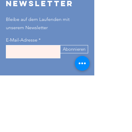
Newsletter
Bleibe auf dem Laufenden mit
unserem Newsletter
E-Mail-Adresse
Abonnieren
Kontakt
+43 677 621 78782
-
für
Tischreservierungen
Wir sind Dienstag bis Donnerstag 09-18