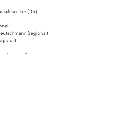
cksklassiker (10€)
onal)
Deutschmann (regional)
regional)
n (regional)
sgemacht, regional)
(regional)
ht, regional)
al oder BIO)
emann (regional)
bwechselnd (10€)
, Frittata, Lasagne .... lass dich überraschen