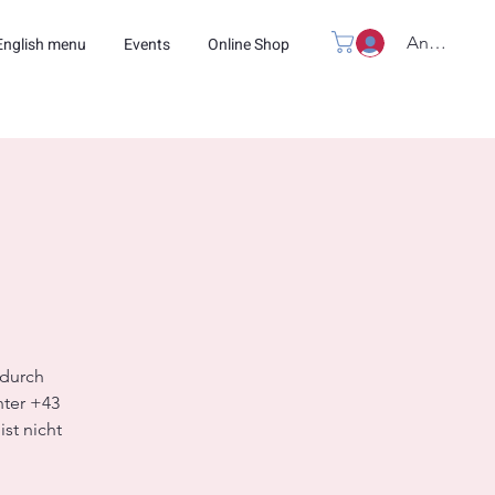
Anmelden
English menu
Events
Online Shop
ndurch
nter +43
st nicht