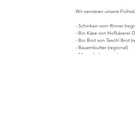
Wir servieren unsere Frühstü
- Schinken vom Rinner (regi
- Bio Käse von Hofkäserei 
- Bio Brot von Teschl Brot (
- Bauernbutter (regional)
- Marmeladen von Jamsessio
- Aufstriche & Hummus (hau
- Honig Bio-Imkerei Haller 
- Granola, Müsli (hausgemac
- Milchprodukte (regional)
- Obst und Gemüse (region
- Freilandeier Familie Heid
Lunch-Variationen immer a
- Salalte, Quiche, Shakshuka
Sweet Table (5€):