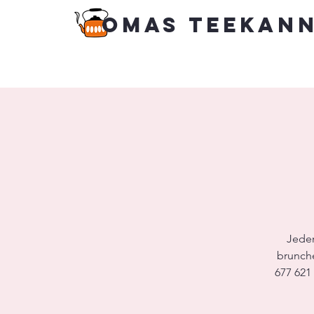
Omas Teekan
Jeden
brunche
677 621 