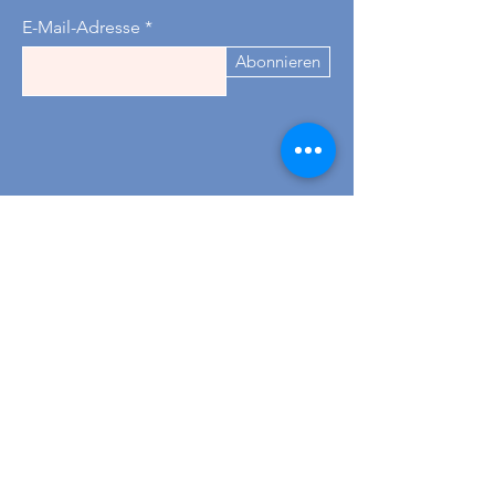
E-Mail-Adresse
Abonnieren
Kontakt
+43 677 621 78782
-
für
Tischreservierungen
Wir sind Dienstag bis Donnerstag 09-18
Uhr erreichbar :)
hallo@omasteekanne-graz.at
Nikolaiplatz 1
8020 Graz