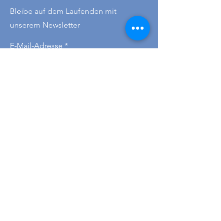
Bleibe auf dem Laufenden mit
unserem Newsletter
E-Mail-Adresse
Abonnieren
Kontakt
+43 677 621 78782
-
für
Tischreservierungen
Wir sind Dienstag bis Donnerstag 09-18
Uhr erreichbar :)
hallo@omasteekanne-graz.at