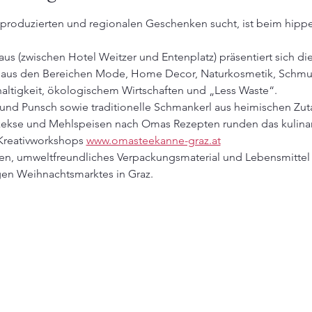
ir produzierten und regionalen Geschenken sucht, ist beim h
s (zwischen Hotel Weitzer und Entenplatz) präsentiert sich di
 aus den Bereichen Mode, Home Decor, Naturkosmetik, Schmuc
haltigkeit, ökologischem Wirtschaften und „Less Waste“.
nd Punsch sowie traditionelle Schmankerl aus heimischen Zut
skekse und Mehlspeisen nach Omas Rezepten runden das kulina
Kreativworkshops 
www.omasteekanne-graz.at
n, umweltfreundliches Verpackungsmaterial und Lebensmittel 
gen Weihnachtsmarktes in Graz.