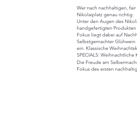
Wer nach nachhaltigen, fa
Nikolaiplatz genau richtig.
Unter den Augen des Nikolau
handgefertigten Produkten
Fokus liegt dabei auf Nach
Selbstgemachter Glühwein u
ein. Klassische Weihnacht
SPECIALS: Weihnachtliche 
Die Freude am Selbermache
Fokus des ersten nachhalti
Jeden DO/FR/SA/SO vom 22.
Öffnungszeiten: Do+Fr 15-2