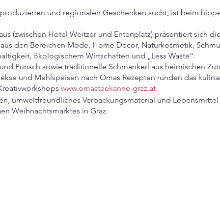
ir produzierten und regionalen Geschenken sucht, ist beim h
s (zwischen Hotel Weitzer und Entenplatz) präsentiert sich di
 aus den Bereichen Mode, Home Decor, Naturkosmetik, Schmu
haltigkeit, ökologischem Wirtschaften und „Less Waste“.
nd Punsch sowie traditionelle Schmankerl aus heimischen Zut
skekse und Mehlspeisen nach Omas Rezepten runden das kulina
Kreativworkshops
www.omasteekanne-graz.at
n, umweltfreundliches Verpackungsmaterial und Lebensmittel 
gen Weihnachtsmarktes in Graz.
11. bis 22.12.2024
0 Uhr Sa+So 11-20 Uhr