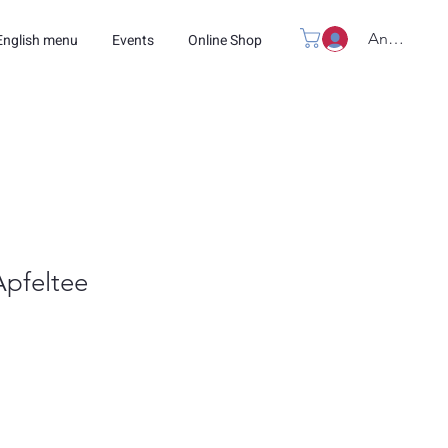
Anmelden
English menu
Events
Online Shop
Apfeltee