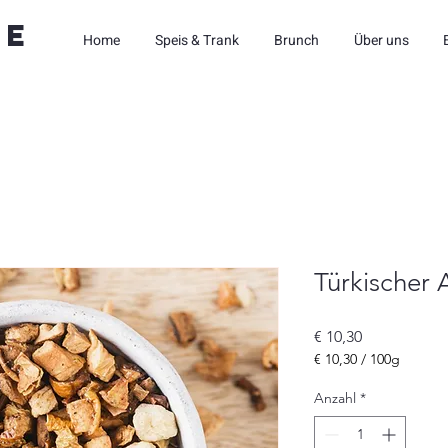
ne
Home
Speis & Trank
Brunch
Über uns
Türkischer 
Preis
€ 10,30
€ 10,30
/
100g
€ 10,30
pro
Anzahl
*
100
Gramm