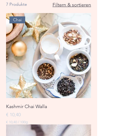
7 Produkte
Filtern & sortieren
Chai
Kashmir Chai Walla
Preis
€ 10,40
€ 10,40
/
100g
€